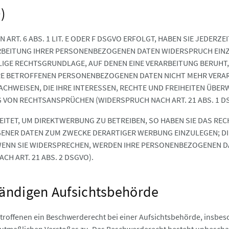
)
T. 6 ABS. 1 LIT. E ODER F DSGVO ERFOLGT, HABEN SIE JEDERZEIT
BEITUNG IHRER PERSONENBEZOGENEN DATEN WIDERSPRUCH EINZULE
ILIGE RECHTSGRUNDLAGE, AUF DENEN EINE VERARBEITUNG BERUHT
RE BETROFFENEN PERSONENBEZOGENEN DATEN NICHT MEHR VERARB
ACHWEISEN, DIE IHRE INTERESSEN, RECHTE UND FREIHEITEN ÜBE
VON RECHTSANSPRÜCHEN (WIDERSPRUCH NACH ART. 21 ABS. 1 D
TET, UM DIREKTWERBUNG ZU BETREIBEN, SO HABEN SIE DAS RECH
ER DATEN ZUM ZWECKE DERARTIGER WERBUNG EINZULEGEN; DIES 
WENN SIE WIDERSPRECHEN, WERDEN IHRE PERSONENBEZOGENEN 
H ART. 21 ABS. 2 DSGVO).
ändigen Aufsichtsbehörde
troffenen ein Beschwerderecht bei einer Aufsichtsbehörde, insbes