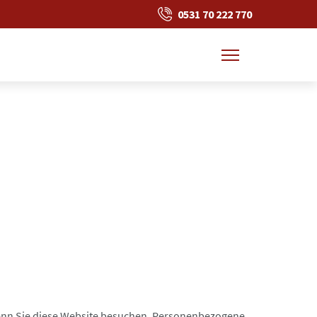
0531 70 222 770
Toggle navigation
 wenn Sie diese Website besuchen. Personenbezogene