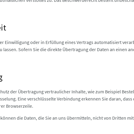
 mutmaßlichen Verstoßes zu. Das Beschwerderecht besteht unbescha
it
r Einwilligung oder in Erfüllung eines Vertrags automatisiert verar
lassen. Sofern Sie die direkte Übertragung der Daten an einen and
g
utz der Übertragung vertraulicher Inhalte, wie zum Beispiel Beste
̈sselung. Eine verschlüsselte Verbindung erkennen Sie daran, dass 
rer Browserzeile.
 können die Daten, die Sie an uns übermitteln, nicht von Dritten m