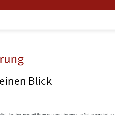
̈rung
einen Blick
blick darüber, was mit Ihren personenbezogenen Daten passiert,